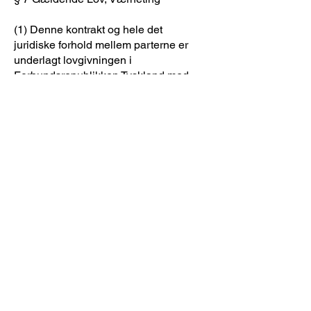
(1) Denne kontrakt og hele det
juridiske forhold mellem parterne er
underlagt lovgivningen i
Forbundsrepublikken Tyskland med
undtagelse af FN's salgskonvention
(CISG).
(2) Hvis de kontraherende parter er
handlende, er udførelsesstedet og det
eksklusive sted for jurisdiktion og for
alle tvister, der opstår i forbindelse
med denne kontrakt, vores
forretningssted, medmindre andet er
angivet i ordrebekræftelsen. Dette
gælder også, hvis kunden ikke er
bosat inden for EU.
InnoVision Deutschland GmbH