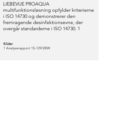
LIEBEVUE PROAQUA
multifunktionsløsning opfylder kriterierne
i ISO 14730 og demonstrerer den
fremragende desinfektionsevne, der
overgår standarderne i ISO 14730. 1
Kilder
:
1 Analyserapport 15-129/2RW
InnoVision Deutschland GmbH
Kölner Straße 1
65760 Eschborn
Telefon:
+49 6196 9674465
E-mail:
info@innovue.de
Virksomhedens
hjemmeside:
www.innovue.de